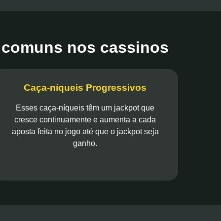
 comuns nos cassinos
Caça-níqueis Progressivos
Esses caça-níqueis têm um jackpot que
cresce continuamente e aumenta a cada
aposta feita no jogo até que o jackpot seja
ganho.