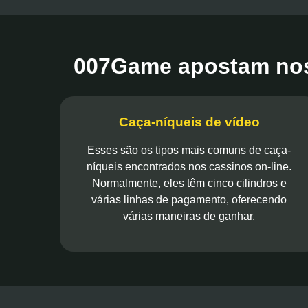
007Game apostam nos
Caça-níqueis de vídeo
Esses são os tipos mais comuns de caça-
níqueis encontrados nos cassinos on-line.
Normalmente, eles têm cinco cilindros e
várias linhas de pagamento, oferecendo
várias maneiras de ganhar.