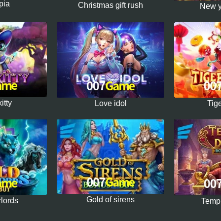
pia
Christmas gift rush
New y
itty
Tig
Love idol
Gold of sirens
rlords
Templ