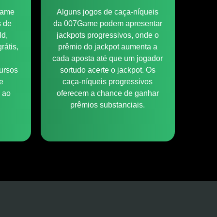
Game
Alguns jogos de caça-níqueis
s de
da 007Game podem apresentar
ld,
jackpots progressivos, onde o
rátis,
prêmio do jackpot aumenta a
cada aposta até que um jogador
cursos
sortudo acerte o jackpot. Os
e
caça-níqueis progressivos
 ao
oferecem a chance de ganhar
prêmios substanciais.