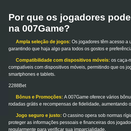
Por que os jogadores pode
na 007Game?
Ampla seleção de jogos:
Os jogadores têm acesso a u
garantindo que haja algo para todos os gostos e preferênci
Compatibilidade com dispositivos móveis:
os caça-
compatíveis com dispositivos móveis, permitindo que os jo
smartphones e tablets.
2288Bet
Bônus e Promoções:
A 007Game oferece vários bônus
rodadas grátis e recompensas de fidelidade, aumentando o
Jogo seguro e justo:
O cassino opera sob normas rígid
proteger as informações pessoais e financeiras dos jogado
regularmente para verificar sua imparcialidade.