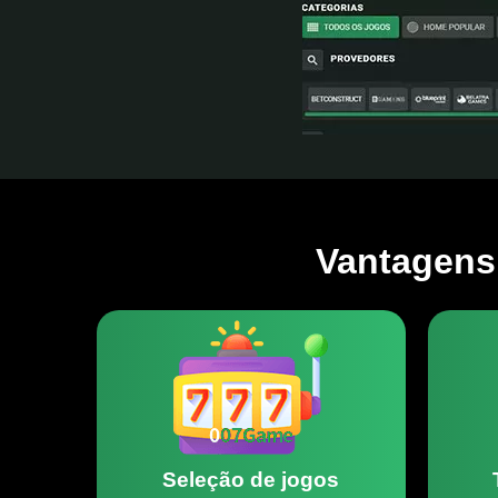
Vantagens
Seleção de jogos