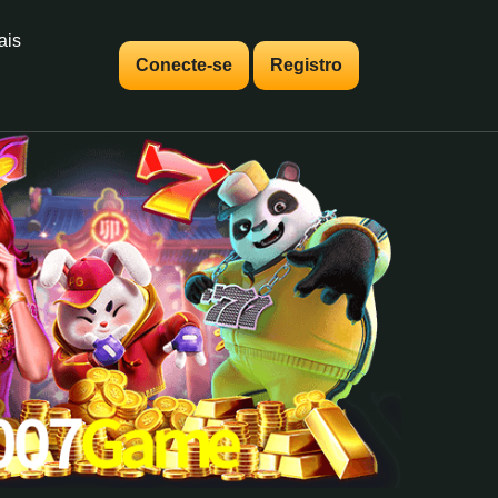
ais
Conecte-se
Registro