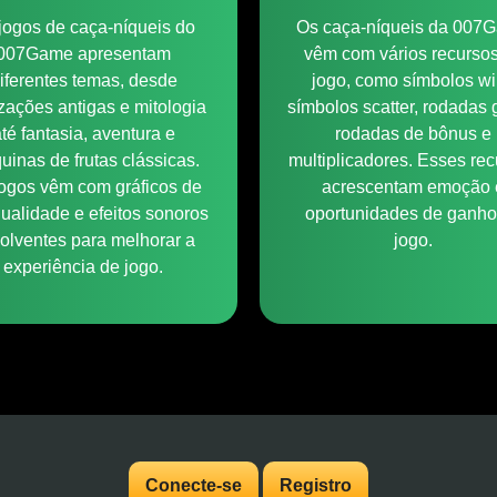
jogos de caça-níqueis do
Os caça-níqueis da 007
007Game apresentam
vêm com vários recurso
iferentes temas, desde
jogo, como símbolos wi
izações antigas e mitologia
símbolos scatter, rodadas g
té fantasia, aventura e
rodadas de bônus e
inas de frutas clássicas.
multiplicadores. Esses re
ogos vêm com gráficos de
acrescentam emoção 
qualidade e efeitos sonoros
oportunidades de ganho
olventes para melhorar a
jogo.
experiência de jogo.
Conecte-se
Registro