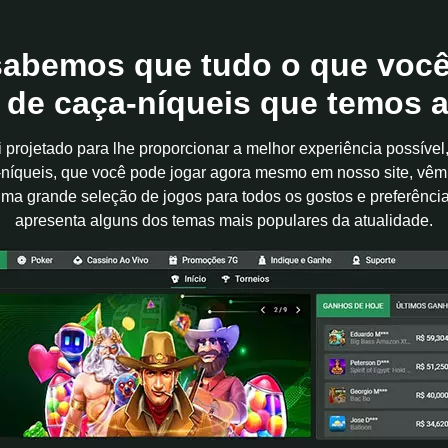
abemos que tudo o que você q
 de caça-níqueis que temos a
i projetado para lhe proporcionar a melhor experiência possíve
-níqueis, que você pode jogar agora mesmo em nosso site, vê
uma grande seleção de jogos para todos os gostos e preferênc
apresenta alguns dos temas mais populares da atualidade.