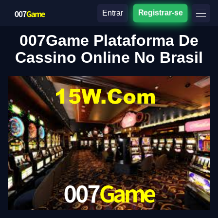
Entrar
Registrar-se
007Game Plataforma De
Cassino Online No Brasil