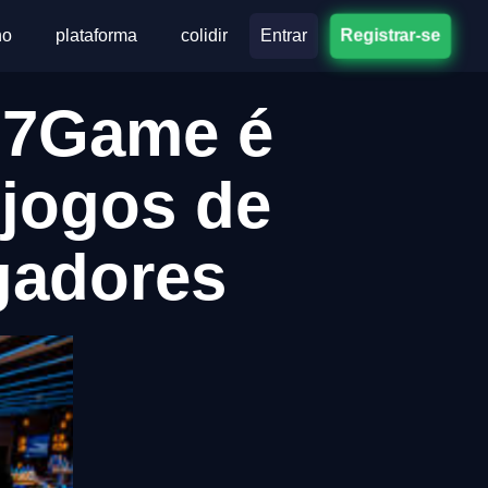
no
plataforma
colidir
Entrar
Registrar-se
07Game é
 jogos de
gadores