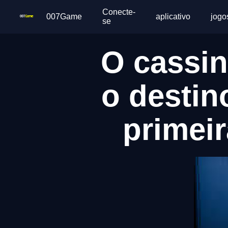
Conecte-
007Game
aplicativo
jogo
se
O cassi
o destin
primei