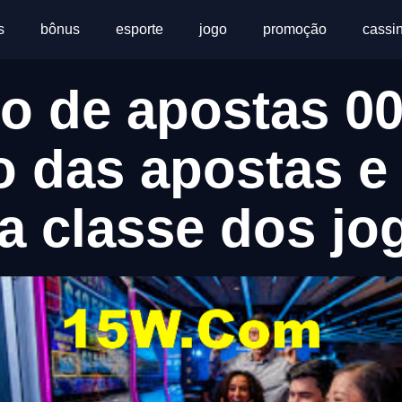
s
bônus
esporte
jogo
promoção
cassi
no de apostas 0
o das apostas e
ra classe dos jo