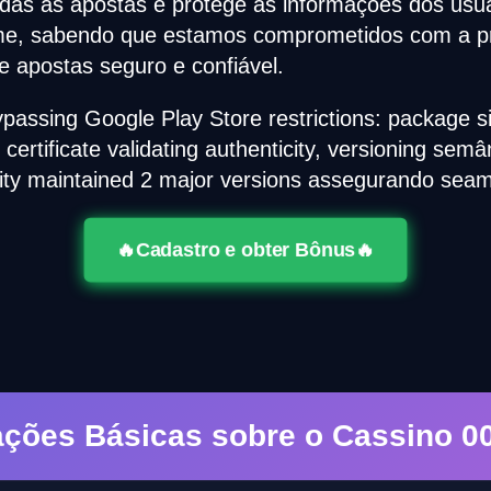
das as apostas e protege as informações dos usu
me, sabendo que estamos comprometidos com a pr
 apostas seguro e confiável.
 bypassing Google Play Store restrictions: package
tificate validating authenticity, versioning semân
lity maintained 2 major versions assegurando sea
🔥Cadastro e obter Bônus🔥
ações Básicas sobre o Cassino 