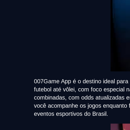
007Game App é o destino ideal para
futebol até vôlei, com foco especial 
combinadas, com odds atualizadas em
você acompanhe os jogos enquanto 
eventos esportivos do Brasil.