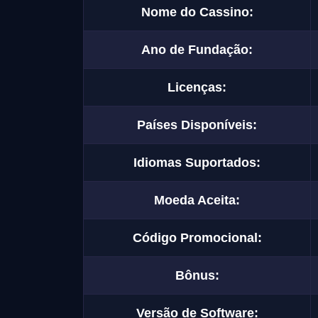
Nome do Cassino:
Ano de Fundação:
Licenças:
Países Disponíveis:
Idiomas Suportados:
Moeda Aceita:
Código Promocional:
Bônus:
Versão de Software: