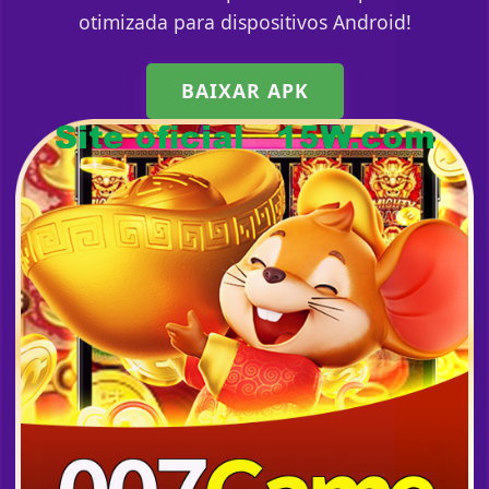
otimizada para dispositivos Android!
BAIXAR APK