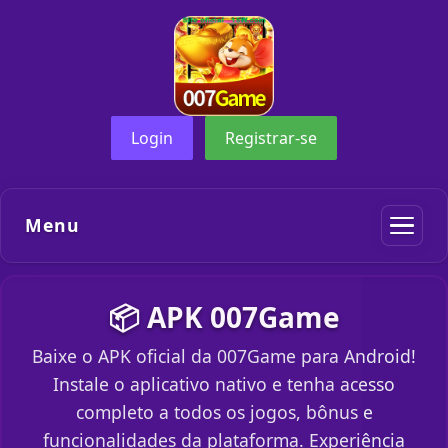
Login
Registrar-se
Menu
📦 APK 007Game
Baixe o APK oficial da 007Game para Android!
Instale o aplicativo nativo e tenha acesso
completo a todos os jogos, bônus e
funcionalidades da plataforma. Experiência