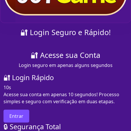
🔐 Login Seguro e Rápido!
🔐 Acesse sua Conta
Login seguro em apenas alguns segundos
🔐 Login Rápido
10s
Acesse sua conta em apenas 10 segundos! Processo
simples e seguro com verificação em duas etapas.
Entrar
🔒 Segurança Total