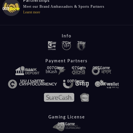
Partnerships
Meet our Brand Ambassadors & Sports Partners
Learnt more
Info
Payment Partners
Gaming License