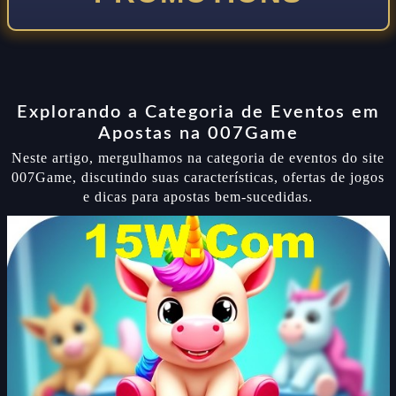
Explorando a Categoria de Eventos em
Apostas na 007Game
Neste artigo, mergulhamos na categoria de eventos do site
007Game, discutindo suas características, ofertas de jogos
e dicas para apostas bem-sucedidas.