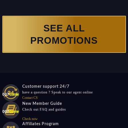
SEE ALL
PROMOTIONS
Customer support 24/7
have a question ? Speak to our agent online
Contact CS
New Member Guide
Check out FAQ and guides
Check now
Affiliates Program