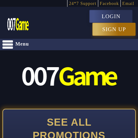
24*7 Support
Facebook
Email
LOGIN
SIGN UP
Menu
SEE ALL
PROMOTIONS