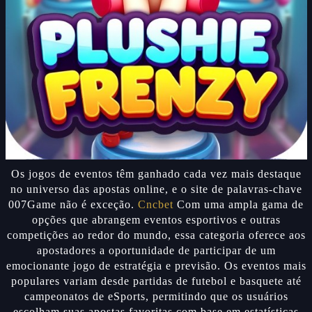
Os jogos de eventos têm ganhado cada vez mais destaque
no universo das apostas online, e o site de palavras-chave
007Game não é exceção.
Cncbet
Com uma ampla gama de
opções que abrangem eventos esportivos e outras
competições ao redor do mundo, essa categoria oferece aos
apostadores a oportunidade de participar de um
emocionante jogo de estratégia e previsão. Os eventos mais
populares variam desde partidas de futebol e basquete até
campeonatos de eSports, permitindo que os usuários
escolham suas apostas favoritas com base em estatísticas