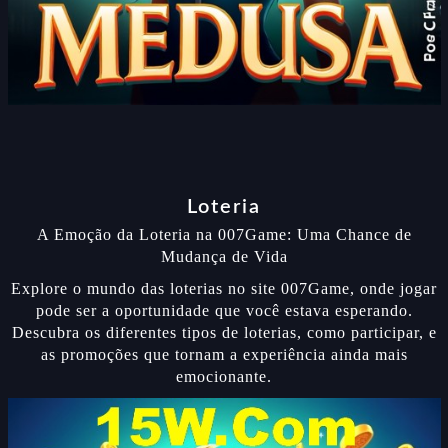
Loteria
A Emoção da Loteria na 007Game: Uma Chance de
Mudança de Vida
Explore o mundo das loterias no site 007Game, onde jogar
pode ser a oportunidade que você estava esperando.
Descubra os diferentes tipos de loterias, como participar, e
as promoções que tornam a experiência ainda mais
emocionante.