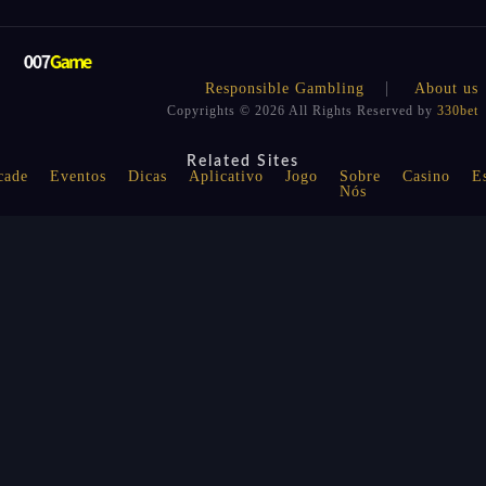
Responsible Gambling
About us
Copyrights © 2026 All Rights Reserved by
330bet
Related Sites
cade
Eventos
Dicas
Aplicativo
Jogo
Sobre
Casino
E
Nós