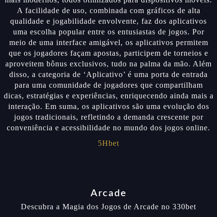
A facilidade de uso, combinada com gráficos de alta
qualidade e jogabilidade envolvente, faz dos aplicativos
uma escolha popular entre os entusiastas de jogos. Por
meio de uma interface amigável, os aplicativos permitem
que os jogadores façam apostas, participem de torneios e
aproveitem bônus exclusivos, tudo na palma da mão. Além
disso, a categoria de ‘Aplicativo’ é uma porta de entrada
para uma comunidade de jogadores que compartilham
dicas, estratégias e experiências, enriquecendo ainda mais a
interação. Em suma, os aplicativos são uma evolução dos
jogos tradicionais, refletindo a demanda crescente por
conveniência e acessibilidade no mundo dos jogos online.
5Hbet
Arcade
Descubra a Magia dos Jogos de Arcade no 330bet