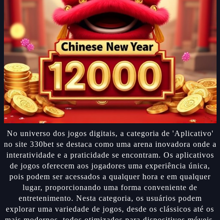
No universo dos jogos digitais, a categoria de 'Aplicativo'
no site 330bet se destaca como uma arena inovadora onde a
interatividade e a praticidade se encontram. Os aplicativos
de jogos oferecem aos jogadores uma experiência única,
pois podem ser acessados a qualquer hora e em qualquer
lugar, proporcionando uma forma conveniente de
entretenimento. Nesta categoria, os usuários podem
explorar uma variedade de jogos, desde os clássicos até os
mais modernos, todos otimizados para dispositivos móveis.