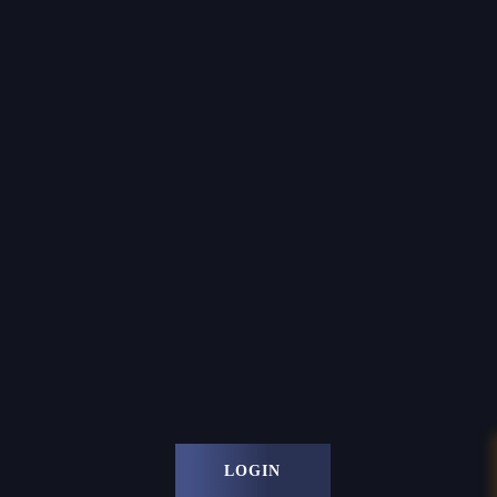
LOGIN