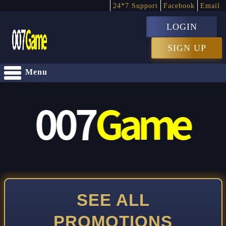
24*7 Support
Facebook
Email
LOGIN
SIGN UP
Menu
SEE ALL
PROMOTIONS