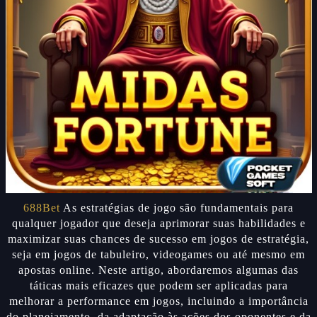
688Bet
As estratégias de jogo são fundamentais para
qualquer jogador que deseja aprimorar suas habilidades e
maximizar suas chances de sucesso em jogos de estratégia,
seja em jogos de tabuleiro, videogames ou até mesmo em
apostas online. Neste artigo, abordaremos algumas das
táticas mais eficazes que podem ser aplicadas para
melhorar a performance em jogos, incluindo a importância
do planejamento, da adaptação às ações dos oponentes e da