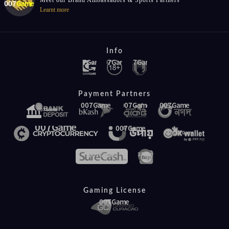
Learnt more
Info
Payment Partners
Gaming License